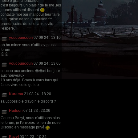
hello ô grand fondateur^^
c'est toujours un plaisir de te lire .les
jeunes utilisent discord
contacte moi par mailpour leur faire
la surprise de ton apparition ^^
prends soins de toi et a tres vite
j'espere.
youcouncoun
07 09 24 : 13:10
ah ba mince vous n'utilisez plus le
forum
😩☹
youcouncoun
07 09 24 : 13:05
coucou aux anciens 😎😎et bonjour
aux nouveaux
18 ans déjà. Bravo à vous tous qui
faites vivre cette guilde.
Kurama
21 08 24 : 18:20
salut possible d'avoir le discord ?
Hudson
07 11 23 : 23:36
Coucou Bazyl, nous n'utilisons plus
le forum, je t'envoies le lien de notre
Discord en message privé
Bazyl
03 11 23 : 10:34