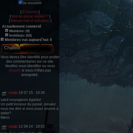
Se souvenir
[
S´inscrire
]
[
Mot de passe oublié??
]
[
Renvoi mail d´activation
]
Actuellement connecté
Membres: (0)
Invité(e)s: (53)
Membres vus aujourd´hui: 0
Chatbox
Vous devez être identifié pour poster
des commentaires sur ce site.
Veuillez vous identifier ou vous
inscrire
si vous n\'êtes pas
enregistré.
oudja
19 07 25 : 16:36
salut vvoyageurs égarés!
Un petit bonjour du passé, pouvez
vous me dire si vous jouez encore à
swtor?
Merci
oudja
12 09 24 : 18:02