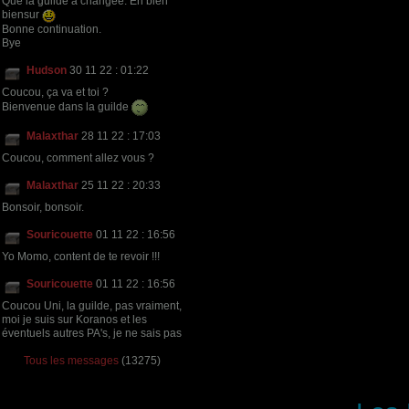
Que la guilde a changée. En bien
biensur
Bonne continuation.
Bye
Hudson
30 11 22 : 01:22
Coucou, ça va et toi ?
Bienvenue dans la guilde
Malaxthar
28 11 22 : 17:03
Coucou, comment allez vous ?
Malaxthar
25 11 22 : 20:33
Bonsoir, bonsoir.
Souricouette
01 11 22 : 16:56
Yo Momo, content de te revoir !!!
Souricouette
01 11 22 : 16:56
Coucou Uni, la guilde, pas vraiment,
moi je suis sur Koranos et les
éventuels autres PA's, je ne sais pas
Tous les messages
(13275)