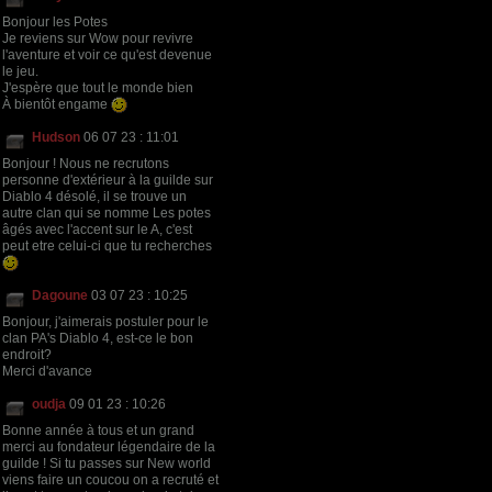
Bonjour les Potes
Je reviens sur Wow pour revivre
l'aventure et voir ce qu'est devenue
le jeu.
J'espère que tout le monde bien
À bientôt engame
Hudson
06 07 23 : 11:01
Bonjour ! Nous ne recrutons
personne d'extérieur à la guilde sur
Diablo 4 désolé, il se trouve un
autre clan qui se nomme Les potes
âgés avec l'accent sur le A, c'est
peut etre celui-ci que tu recherches
Dagoune
03 07 23 : 10:25
Bonjour, j'aimerais postuler pour le
clan PA's Diablo 4, est-ce le bon
endroit?
Merci d'avance
oudja
09 01 23 : 10:26
Bonne année à tous et un grand
merci au fondateur légendaire de la
guilde ! Si tu passes sur New world
viens faire un coucou on a recruté et