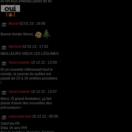
ils ont tous entendu parler de toi
Maski
02 01 23 : 19:06
Bonne Année Momo
Morlork
02 01 23 : 17:02
MEILLEURS VŒUX LES LÉGUMES
Souricouette
10 12 22 : 13:59
Et un nouvelle intéressant tout le
monde, le journal de quêtes est
passé de 25 à 35 entrées possibles
!
Souricouette
10 12 22 : 13:57
Merci, Ô grand fondateur, ça fait
plaisir d'avoir des nouvelles des
précurseurs !
youcouncoun
10 12 22 : 09:36
Salut les PA.
Déja 16 ans !!!!!!!