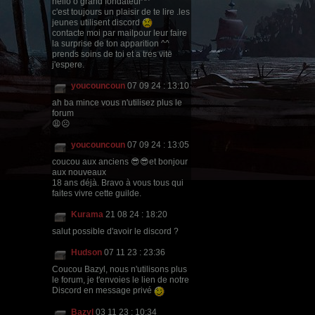
hello ô grand fondateur^^
c'est toujours un plaisir de te lire .les
jeunes utilisent discord
contacte moi par mailpour leur faire
la surprise de ton apparition ^^
prends soins de toi et a tres vite
j'espere.
youcouncoun
07 09 24 : 13:10
ah ba mince vous n'utilisez plus le
forum
😩☹
youcouncoun
07 09 24 : 13:05
coucou aux anciens 😎😎et bonjour
aux nouveaux
18 ans déjà. Bravo à vous tous qui
faites vivre cette guilde.
Kurama
21 08 24 : 18:20
salut possible d'avoir le discord ?
Hudson
07 11 23 : 23:36
Coucou Bazyl, nous n'utilisons plus
le forum, je t'envoies le lien de notre
Discord en message privé
Bazyl
03 11 23 : 10:34