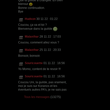
Que la guilde a changée. En bien
biensur
Bonne continuation.
Bye
Hudson
30 11 22 : 01:22
Coucou, ça va et toi ?
Bienvenue dans la guilde
Malaxthar
28 11 22 : 17:03
Coucou, comment allez vous ?
Malaxthar
25 11 22 : 20:33
Bonsoir, bonsoir.
Souricouette
01 11 22 : 16:56
Yo Momo, content de te revoir !!!
Souricouette
01 11 22 : 16:56
Coucou Uni, la guilde, pas vraiment,
moi je suis sur Koranos et les
éventuels autres PA's, je ne sais pas
Tous les messages
(13275)