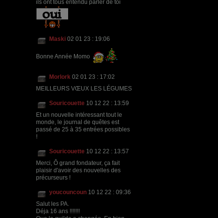
ils ont tous entendu parler de toi
Maski
02 01 23 : 19:06
Bonne Année Momo
Morlork
02 01 23 : 17:02
MEILLEURS VŒUX LES LÉGUMES
Souricouette
10 12 22 : 13:59
Et un nouvelle intéressant tout le
monde, le journal de quêtes est
passé de 25 à 35 entrées possibles
!
Souricouette
10 12 22 : 13:57
Merci, Ô grand fondateur, ça fait
plaisir d'avoir des nouvelles des
précurseurs !
youcouncoun
10 12 22 : 09:36
Salut les PA.
Déja 16 ans !!!!!!!