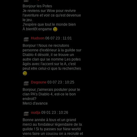
Bonjour les Potes
Je reviens sur Wow pour revivre
l'aventure et voir ce qu'est devenue
le jeu.
J'espère que tout le monde bien
À bientôt engame
Hudson
06 07 23 : 11:01
Bonjour ! Nous ne recrutons
personne d'extérieur à la guilde sur
Diablo 4 désolé, il se trouve un
autre clan qui se nomme Les potes
âgés avec l'accent sur le A, c'est
peut etre celui-ci que tu recherches
Dagoune
03 07 23 : 10:25
Bonjour, j'aimerais postuler pour le
clan PA's Diablo 4, est-ce le bon
endroit?
Merci d'avance
oudja
09 01 23 : 10:26
Bonne année à tous et un grand
merci au fondateur légendaire de la
guilde ! Si tu passes sur New world
viens faire un coucou on a recruté et