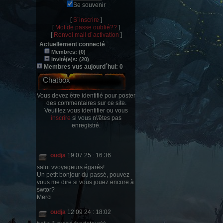
Se souvenir
[
S´inscrire
]
[
Mot de passe oublié??
]
[
Renvoi mail d´activation
]
Actuellement connecté
Membres: (0)
Invité(e)s: (20)
Membres vus aujourd´hui: 0
Chatbox
Vous devez être identifié pour poster
des commentaires sur ce site.
Veuillez vous identifier ou vous
inscrire
si vous n\'êtes pas
enregistré.
oudja
19 07 25 : 16:36
salut vvoyageurs égarés!
Un petit bonjour du passé, pouvez
vous me dire si vous jouez encore à
swtor?
Merci
oudja
12 09 24 : 18:02