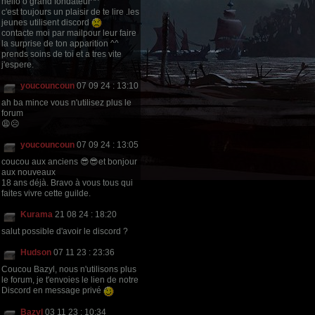
hello ô grand fondateur^^
c'est toujours un plaisir de te lire .les
jeunes utilisent discord
contacte moi par mailpour leur faire
la surprise de ton apparition ^^
prends soins de toi et a tres vite
j'espere.
youcouncoun
07 09 24 : 13:10
ah ba mince vous n'utilisez plus le
forum
😩☹
youcouncoun
07 09 24 : 13:05
coucou aux anciens 😎😎et bonjour
aux nouveaux
18 ans déjà. Bravo à vous tous qui
faites vivre cette guilde.
Kurama
21 08 24 : 18:20
salut possible d'avoir le discord ?
Hudson
07 11 23 : 23:36
Coucou Bazyl, nous n'utilisons plus
le forum, je t'envoies le lien de notre
Discord en message privé
Bazyl
03 11 23 : 10:34