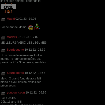
ils ont tous entendu parler de toi
Maski
02 01 23 : 19:06
Bonne Année Momo
Morlork
02 01 23 : 17:02
MEILLEURS VŒUX LES LÉGUMES
Souricouette
10 12 22 : 13:59
Et un nouvelle intéressant tout le
monde, le journal de quêtes est
passé de 25 à 35 entrées possibles
!
Souricouette
10 12 22 : 13:57
Merci, Ô grand fondateur, ça fait
plaisir d'avoir des nouvelles des
précurseurs !
youcouncoun
10 12 22 : 09:36
Salut les PA.
Déja 16 ans !!!!!!!