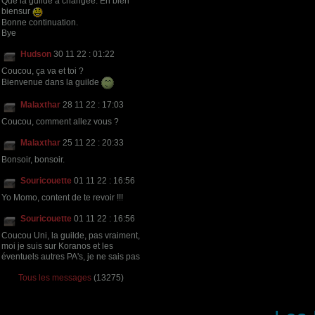
Que la guilde a changée. En bien
biensur
Bonne continuation.
Bye
Hudson
30 11 22 : 01:22
Coucou, ça va et toi ?
Bienvenue dans la guilde
Malaxthar
28 11 22 : 17:03
Coucou, comment allez vous ?
Malaxthar
25 11 22 : 20:33
Bonsoir, bonsoir.
Souricouette
01 11 22 : 16:56
Yo Momo, content de te revoir !!!
Souricouette
01 11 22 : 16:56
Coucou Uni, la guilde, pas vraiment,
moi je suis sur Koranos et les
éventuels autres PA's, je ne sais pas
Tous les messages
(13275)