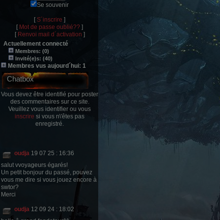
Se souvenir
[
S´inscrire
]
[
Mot de passe oublié??
]
[
Renvoi mail d´activation
]
Actuellement connecté
Membres: (0)
Invité(e)s: (40)
Membres vus aujourd´hui: 1
Chatbox
Vous devez être identifié pour poster
des commentaires sur ce site.
Veuillez vous identifier ou vous
inscrire
si vous n\'êtes pas
enregistré.
oudja
19 07 25 : 16:36
salut vvoyageurs égarés!
Un petit bonjour du passé, pouvez
vous me dire si vous jouez encore à
swtor?
Merci
oudja
12 09 24 : 18:02