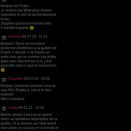
Bonjour les Potes
Je reviens sur Wow pour revivre
l'aventure et voir ce qu'est devenue
le jeu.
J'espère que tout le monde bien
À bientôt engame
Hudson
06 07 23 : 11:01
Bonjour ! Nous ne recrutons
personne d'extérieur à la guilde sur
Diablo 4 désolé, il se trouve un
autre clan qui se nomme Les potes
âgés avec l'accent sur le A, c'est
peut etre celui-ci que tu recherches
Dagoune
03 07 23 : 10:25
Bonjour, j'aimerais postuler pour le
clan PA's Diablo 4, est-ce le bon
endroit?
Merci d'avance
oudja
09 01 23 : 10:26
Bonne année à tous et un grand
merci au fondateur légendaire de la
guilde ! Si tu passes sur New world
viens faire un coucou on a recruté et