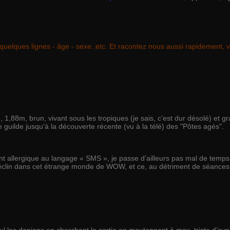
uelques lignes - âge - sexe..etc. Et racontez nous aussi rapidement, v
 1,88m, brun, vivant sous les tropiques (je sais, c'est dur désolé) et g
 guilde jusqu'à la découverte récente (vu à la télé) des "Pôtes agés".
nt allergique au langage « SMS », je passe d’ailleurs pas mal de temps
déclin dans cet étrange monde de WOW, et ce, au détriment de séances
ul les donjons en cherchant la sortie en moutonnant à max, triste d’av