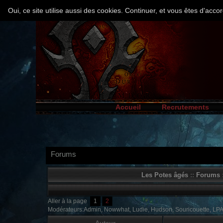
Oui, ce site utilise aussi des cookies. Continuer, et vous êtes d'ac
Accueil
Recrutements
Forums
Les Potes âgés
::
Forums
:
Aller à la page
1
2
Modérateurs:Admin, Nowwhat, Ludie, Hudson, Souricouette, LP