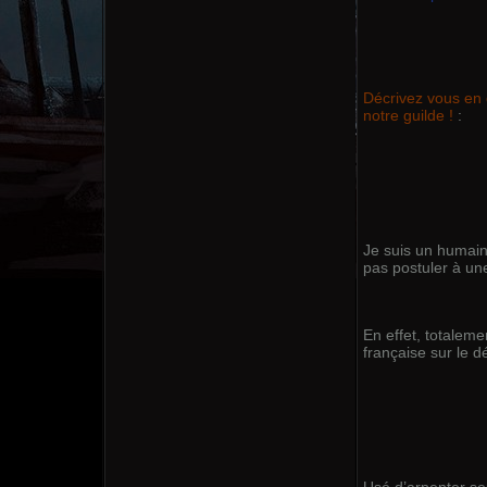
Décrivez vous en q
notre guilde !
:
Je suis un humain,
pas postuler à une
En effet, totaleme
française sur le 
Usé d’arpenter se