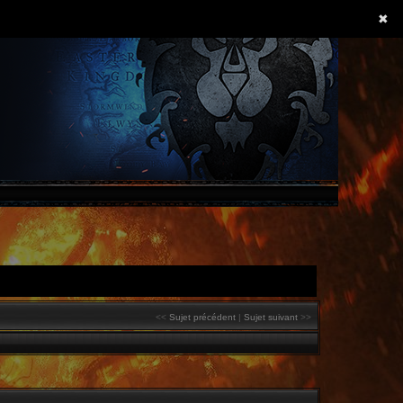
✖
<<
Sujet précédent
|
Sujet suivant
>>