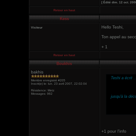
[ Édité dim. 12 oct. 200
Retour en haut
Kess
Hello Teshi,
Visiteur
Ton appel au seco
+ 1
Retour en haut
Boukhis
bakhis
Teshi a écrit
..
Membre enregistré #205
Inscrit(e) le: lun. 23 avril 2007, 22:02:04
Résidence: Metz
Messages: 962
jusqu'à la déc
+1 pour l'info