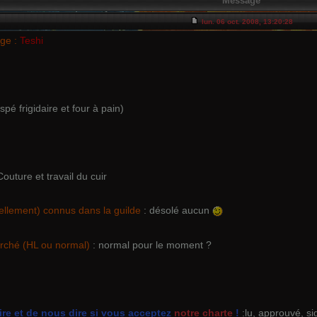
Message
lun. 06 oct. 2008, 13:20:28
ge :
Teshi
pé frigidaire et four à pain)
outure et travail du cuir
llement) connus dans la guilde
: désolé aucun
rché (HL ou normal)
: normal pour le moment ?
lire et de nous dire si vous acceptez
notre charte
!
:lu, approuvé, si