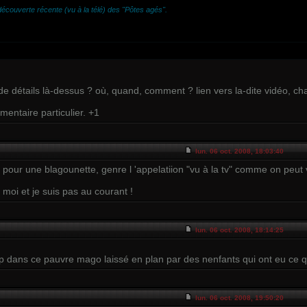
 découverte récente (vu à la télé) des "Pôtes agés".
de détails là-dessus ? où, quand, comment ? lien vers la-dite vidéo, c
entaire particulier. +1
lun. 06 oct. 2008, 18:03:40
 pour une blagounette, genre l 'appelatiion "vu à la tv" comme on peut 
 moi et je suis pas au courant !
lun. 06 oct. 2008, 18:14:25
 dans ce pauvre mago laissé en plan par des nenfants qui ont eu ce qu'i
lun. 06 oct. 2008, 19:50:20