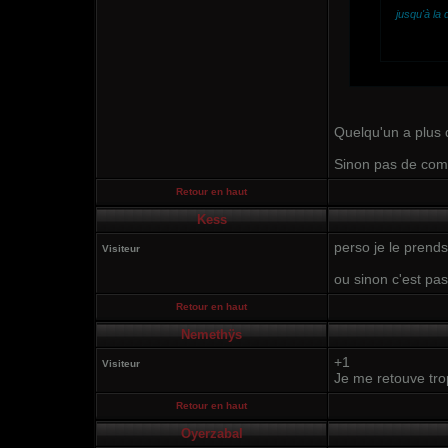
jusqu'à la
Quelqu'un a plus 
Sinon pas de comm
Retour en haut
Kess
perso je le prends
Visiteur
ou sinon c'est pas
Retour en haut
Nemethÿs
+1
Visiteur
Je me retouve trop
Retour en haut
Oyerzabal