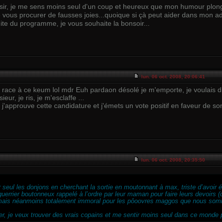
aisir, je me sens moins seul d'un coup et heureux que mon humour plon
e vous procurer de fausses joies...quoique si çà peut aider dans mon ad
ite du programme, je vous souhaite la bonsoir...
lun. 06 oct. 2008, 20:06:41
a race à ce keum lol mdr Euh pardaon désolé je m'emporte, je voulais di
eur, je ris, je m'esclaffe ...
r j'approuve cette candidature et j'émets un vote positif en faveur de s
lun. 06 oct. 2008, 20:35:50
 seul les donjons en cherchant la sortie en moutonnant à max, triste d’avoir
uerrier boutonneux rappelé à l’ordre par leur maman pour faire leurs devoirs (c
mais néanmoins totalement immoral pour les pôoovres maggos que nous som
er, je veux trouver des vrais copains et me sentir moins seul dans ce monde