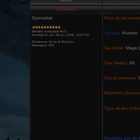
Auteur
Oyerzabal
Oyerzabal
Nom du personna
Membre enregistré #471
Sa race
:Humain
Inscrit(e) le: lun. 06 oct. 2008, 12:07:42
Résidence: Ile de la Réunion
Messages: 415
Sa classe
:Mage (s
Son Niveau
:49
Ses professions
:C
Membres (éventue
Type de jeu reche
N'oubliez pas de