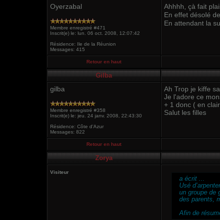
Oyerzabal
Ahhhh, çà fait pl
En effet désolé d
En attendant la su
Membre enregistré #471
Inscrit(e) le: lun. 06 oct. 2008, 12:07:42
Résidence: Ile de la Réunion
Messages: 415
Retour en haut
Gilba
gilba
Ah Trop je kiffe s
Je l'adore ce monsi
+ 1 donc ( en clai
Membre enregistré #358
Salut les filles
Inscrit(e) le: jeu. 24 janv. 2008, 22:43:30
Résidence: Côte d'Azur
Messages: 822
Retour en haut
Zorya
Visiteur
a écrit
...
Usé d’arpenter
un groupe de g
des parents, 
Afin de résum