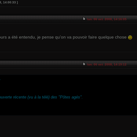
8, 14:00:33 ]
lun. 06 oct. 2008, 14:16:05
urs a été entendu, je pense qu'on va pouvoir faire quelque chose
lun. 06 oct. 2008, 14:19:12
.
ouverte récente (vu à la télé) des "Pôtes agés".