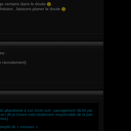
ge certains dans le doute
hésion...laissons planer le doute
re :
on recrutement)
 été abandonné à son triste sort, sauvagement lâché par
eci dit je trouve cela totalement responsable de la part
mes).
 peuplé de « smseurs ».