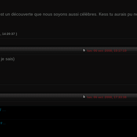
st un découverte que nous soyons aussi célèbres. Kess tu aurais pu nous
8, 14:20:37 ]
lun. 06 oct. 2008, 15:17:19
 je sais)
lun. 06 oct. 2008, 17:33:38
t
...
it
...