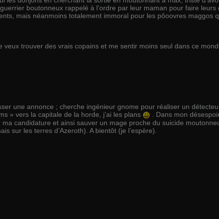
guerrier boutonneux rappelé à l’ordre par leur maman pour faire leurs d
arents, mais néanmoins totalement immoral pour les pôoovres maggos
je veux trouver des vrais copains et me sentir moins seul dans ce mon
asser une annonce ; cherche ingénieur gnome pour réaliser un détecteu
ms » vers la capitale de la horde, j’ai les plans
. Dans mon désespoir,
r ma candidature et ainsi sauver un mage proche du suicide moutonneu
is sur les terres d’Azeroth). A bientôt (je l’espère).