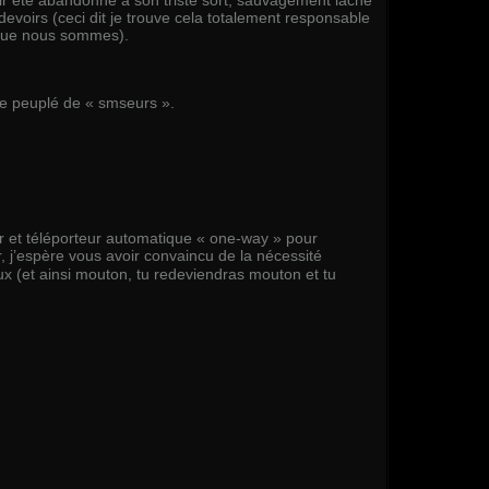
evoirs (ceci dit je trouve cela totalement responsable
 que nous sommes).
de peuplé de « smseurs ».
r et téléporteur automatique « one-way » pour
 j’espère vous avoir convaincu de la nécessité
x (et ainsi mouton, tu redeviendras mouton et tu