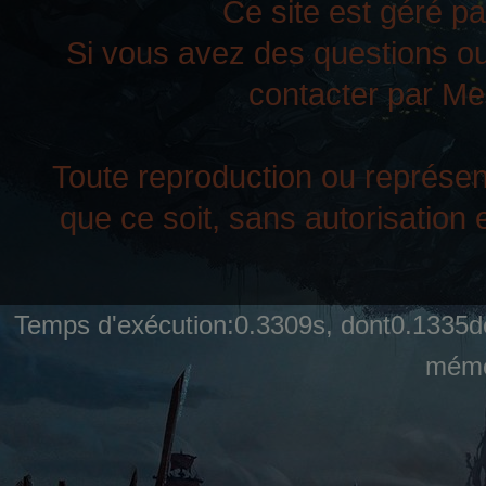
Ce site est géré pa
Si vous avez des questions ou
contacter par Mes
Toute reproduction ou représent
que ce soit, sans autorisation e
Temps d'exécution:0.3309s, dont0.1335de
mémo