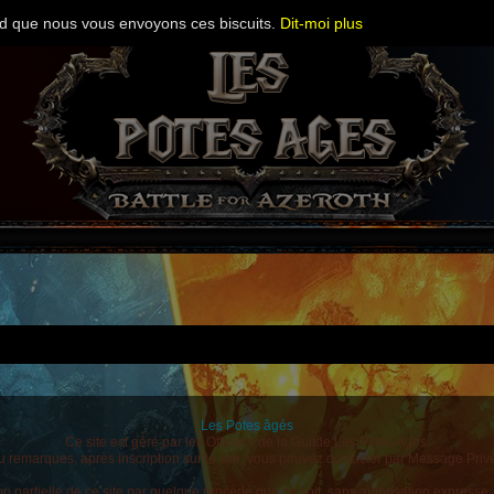
cord que nous vous envoyons ces biscuits.
Dit-moi plus
Les Potes âgés
Ce site est géré par les Officiers de la Guilde Les Pôtes Agés.
 remarques, après inscription sur le site, vous pouvez contacter par Message Privé 
u partielle de ce site par quelque procédé que ce soit, sans autorisation expresse, es