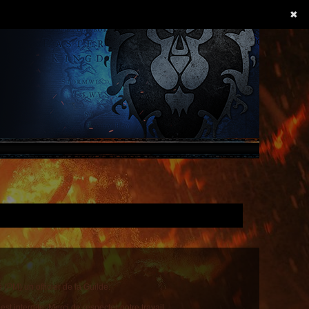
✖
(PM) un officier de la Guilde.
t interdite. Merci de respecter notre travail.