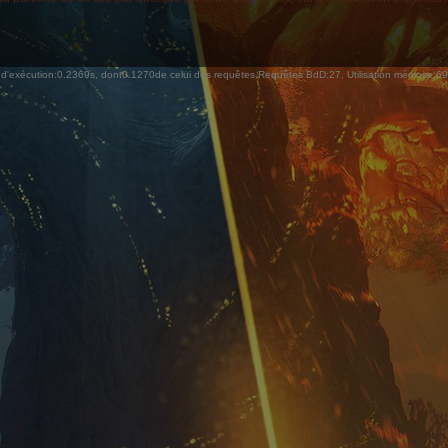
d'exécution:0.2369s, dont0.1270de celui des requêtes.Requêtes BdD:27. Utilisation mémoire:6