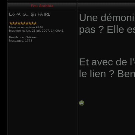
Feu Arabbia
Ex-PA IG... tjrs PA IRL
Une démonist
pas ? Elle e
Membre enregistré #246
Inscrit(e) le: lun. 23 juil. 2007, 14:09:41
Résidence: Orléans
Messages: 1773
Et avec de l
le lien ? Be