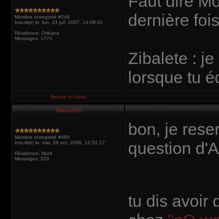
Faut dire Mo
dernière foi
Membre enregistré #246
Inscrit(e) le: lun. 23 juil. 2007, 14:09:41
Résidence: Orléans
Messages: 1773
Zibalete : j
lorsque tu é
Retour en haut
Marvelle
bon, je rese
Membre enregistré #480
question d'A
Inscrit(e) le: mar. 28 oct. 2008, 12:51:17
Résidence: Nord
Messages: 520
tu dis avoir