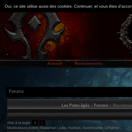
Oui, ce site utilise aussi des cookies. Continuer, et vous êtes d'ac
Accueil
Recrutements
Forums
Les Potes âgés
::
Forums
:: Recruteme
Aller à la page
1
2
Modérateurs:Admin, Nowwhat, Ludie, Hudson, Souricouette, LPAdmin