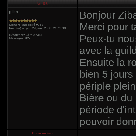
Gilba
gilba
Bonjour Ziba
Merci pour t
Membre enregistré #358
Inscrit(e) le: jeu. 24 janv. 2008, 22:43:30
Peux-tu nous
Résidence: Côte d'Azur
Messages: 822
avec la guil
Ensuite la r
bien 5 jours
périple plei
Bière ou du 
période d'in
pouvoir donn
Retour en haut