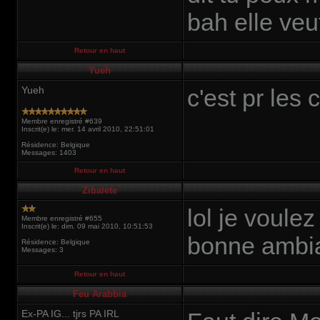
bah elle ve
Retour en haut
Yueh
Yueh
c'est pr les
Membre enregistré #639
Inscrit(e) le: mer. 14 avril 2010, 22:51:01
Résidence: Belgique
Messages: 1403
Retour en haut
Zibalete
lol je voule
Membre enregistré #655
Inscrit(e) le: dim. 09 mai 2010, 10:51:53
bonne ambi
Résidence: Belgique
Messages: 3
Retour en haut
Feu Arabbia
Ex-PA IG... tjrs PA IRL