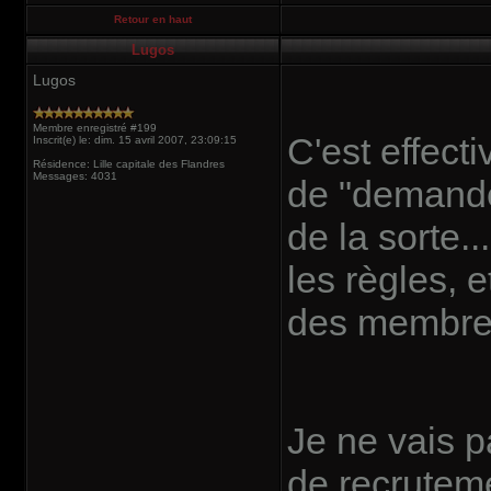
Retour en haut
Lugos
Lugos
Membre enregistré #199
C'est effect
Inscrit(e) le: dim. 15 avril 2007, 23:09:15
Résidence: Lille capitale des Flandres
Messages: 4031
de "demande
de la sorte..
les règles, 
des membres 
Je ne vais p
de recruteme