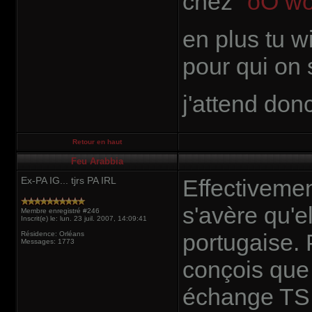
chez
"oO wow
en plus tu w
pour qui on 
j'attend don
Retour en haut
Feu Arabbia
Ex-PA IG... tjrs PA IRL
Effectivemen
s'avère qu'e
Membre enregistré #246
Inscrit(e) le: lun. 23 juil. 2007, 14:09:41
portugaise. 
Résidence: Orléans
Messages: 1773
conçois que c
échange TS 