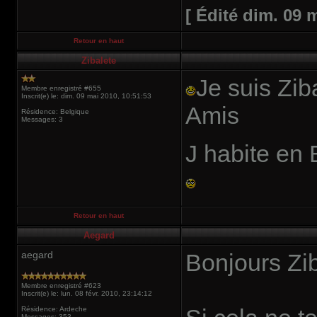
[ Édité dim. 09 
Retour en haut
Zibalete
Je suis Zib
Membre enregistré #655
Inscrit(e) le: dim. 09 mai 2010, 10:51:53
Amis
Résidence: Belgique
Messages: 3
J habite e
Retour en haut
Aegard
aegard
Bonjours Zi
Membre enregistré #623
Inscrit(e) le: lun. 08 févr. 2010, 23:14:12
Résidence: Ardeche
Messages: 353