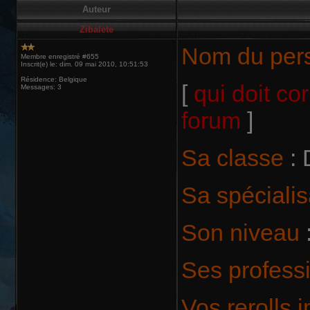
Auteur
Zibalete
Nom du per
Membre enregistré #655
Inscrit(e) le: dim. 09 mai 2010, 10:51:53
Résidence: Belgique
[
qui doit co
Messages: 3
forum
]
Sa classe
: 
Sa spécialis
Son niveau
Ses profess
Vos rerolls 