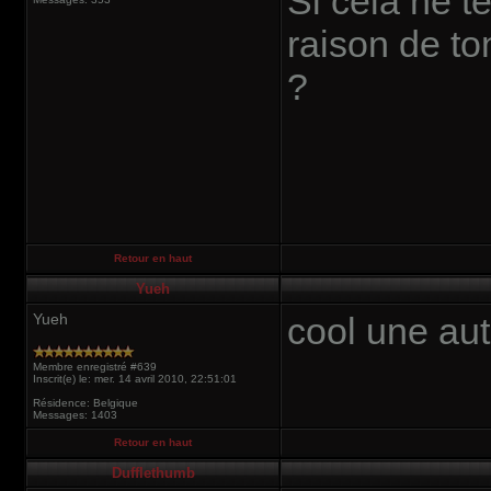
Si cela ne t
raison de to
?
Retour en haut
Yueh
Yueh
cool une au
Membre enregistré #639
Inscrit(e) le: mer. 14 avril 2010, 22:51:01
Résidence: Belgique
Messages: 1403
Retour en haut
Dufflethumb