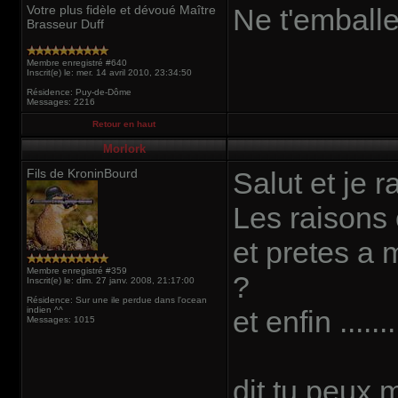
Votre plus fidèle et dévoué Maître
Ne t'emballe
Brasseur Duff
Membre enregistré #640
Inscrit(e) le: mer. 14 avril 2010, 23:34:50
Résidence: Puy-de-Dôme
Messages: 2216
Retour en haut
Morlork
Fils de KroninBourd
Salut et je 
Les raisons 
et pretes a m
Membre enregistré #359
?
Inscrit(e) le: dim. 27 janv. 2008, 21:17:00
Résidence: Sur une ile perdue dans l'ocean
indien ^^
et enfin ........
Messages: 1015
dit tu peux 