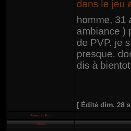
dans le jeu 
homme, 31 a
ambiance ) 
de PVP. je s
presque. don
dis à bientot
[ Édité dim. 28 s
Retour en haut
Kess