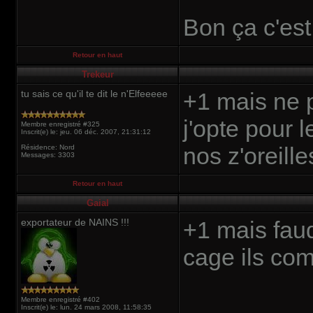
Bon ça c'est
Retour en haut
Trekeur
tu sais ce qu'il te dit le n'Elfeeeee
+1 mais ne p
j'opte pour l
Membre enregistré #325
Inscrit(e) le: jeu. 06 déc. 2007, 21:31:12
nos z'oreill
Résidence: Nord
Messages: 3303
Retour en haut
Gaial
exportateur de NAINS !!!
+1 mais faud
cage ils com
Membre enregistré #402
Inscrit(e) le: lun. 24 mars 2008, 11:58:35