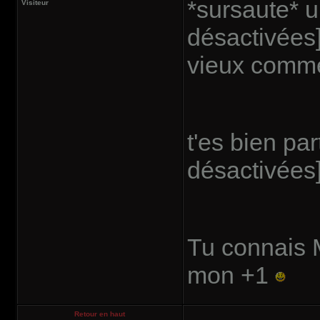
*sursaute* 
Visiteur
désactivées] 
vieux comme
t'es bien par
désactivées
Tu connais M
mon +1
Retour en haut