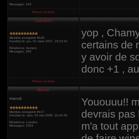
Messages: 183
Retour en haut
Sainthol
yop , Chamy 
Membre enregistré #146
certains de 
Inscrit(e) le: jeu. 01 mars 2007, 19:23:41
Résidence: beziers
Messages: 354
y avoir de s
donc +1 , au
Retour en haut
Meruti
meruti
Yououuu!! mo
devrais pas l
Membre enregistré #417
Inscrit(e) le: sam. 03 mai 2008, 10:44:30
m'a tout app
Résidence: Landes
Messages: 1003
de faire wip