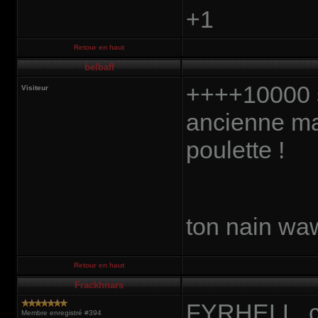
+1
Retour en haut
belbaff
++++10000 s
Visiteur
ancienne mai
poulette !
ton nain wa
Retour en haut
Frackhnars
FYRHELL, ça 
Membre enregistré #394