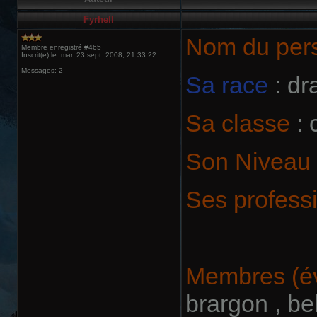
Fyrhell
Nom du per
Membre enregistré #465
Inscrit(e) le: mar. 23 sept. 2008, 21:33:22
Messages: 2
Sa race
: dr
Sa classe
: 
Son Niveau
Ses profess
Membres (év
brargon , be