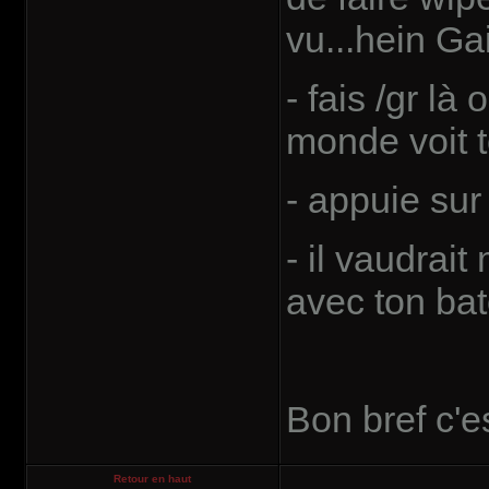
vu...hein Gaia
- fais /gr là
monde voit t
- appuie sur 
- il vaudrait
avec ton bat
Bon bref c'e
Retour en haut