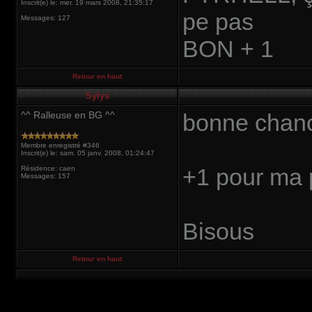
Inscrit(e) le: mer. 19 mars 2008, 21:35:17
pe pas
Messages: 127
BON + 1
Retour en haut
Sylys
^^ Ralleuse en BG ^^
bonne chanc
Membre enregistré #346
Inscrit(e) le: sam. 05 janv. 2008, 01:24:47
+1 pour ma 
Résidence: caen
Messages: 157
Bisous
Retour en haut