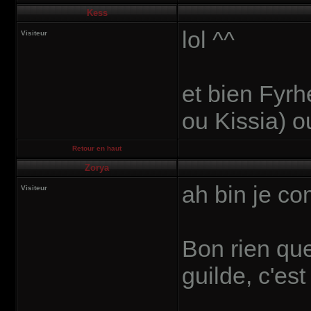
Kess
lol ^^
Visiteur
et bien Fyrh
ou Kissia) o
Retour en haut
Zorya
ah bin je c
Visiteur
Bon rien que 
guilde, c'es