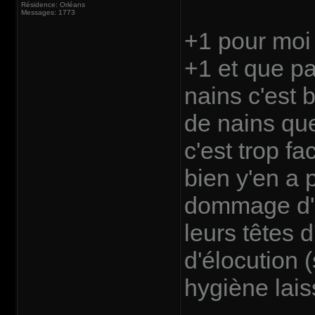
Résidence: Orléans
Messages: 1773
+1 pour moi 
+1 et que par
nains c'est
de nains qu
c'est trop fa
bien y'en a 
dommage d'au
leurs têtes 
d'élocution 
hygiène lais