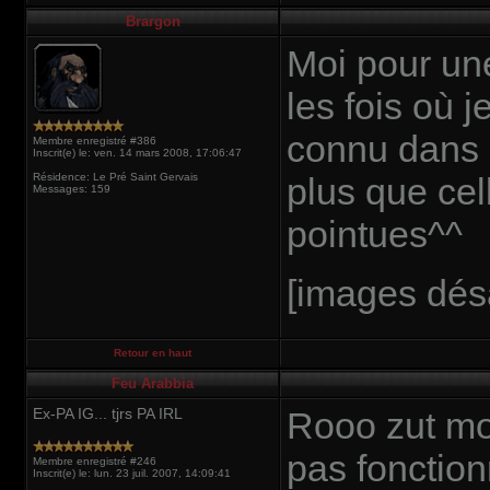
Brargon
Moi pour une
les fois où 
connu dans 
Membre enregistré #386
Inscrit(e) le: ven. 14 mars 2008, 17:06:47
Résidence: Le Pré Saint Gervais
plus que cel
Messages: 159
pointues^^
[images dés
Retour en haut
Feu Arabbia
Ex-PA IG... tjrs PA IRL
Rooo zut mon
pas fonction
Membre enregistré #246
Inscrit(e) le: lun. 23 juil. 2007, 14:09:41